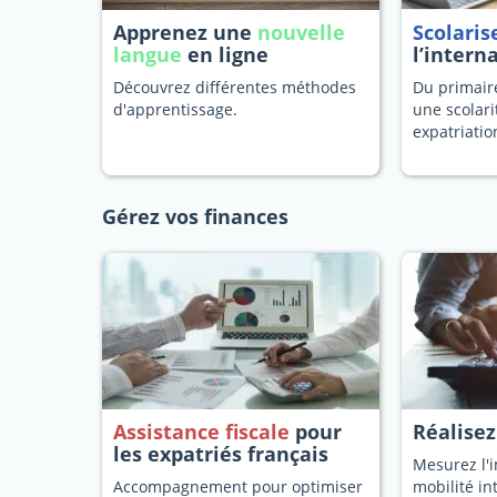
Apprenez une
nouvelle
Scolaris
langue
en ligne
l’intern
Découvrez différentes méthodes
Du primaire
d'apprentissage.
une scolari
expatriatio
Gérez vos finances
Assistance fiscale
pour
Réalise
les expatriés français
Mesurez l'i
Accompagnement pour optimiser
mobilité in