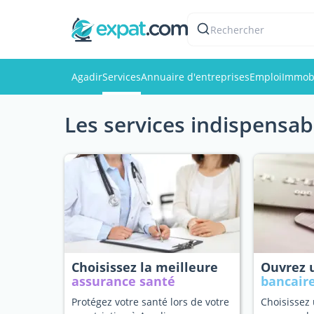
Rechercher
Agadir
Services
Annuaire d'entreprises
Emploi
Immobi
Les services indispensab
Choisissez la meilleure
Ouvrez
assurance santé
bancair
Protégez votre santé lors de votre
Choisissez