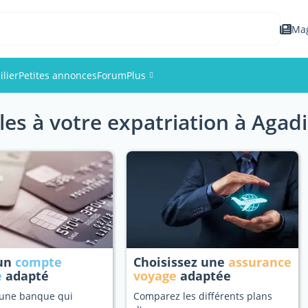
Ma
lier
Petites annonces
Forum
Plus
les à votre expatriation à Agadi
Événements
Membres
Photos
 un
compte
Choisissez une
assurance
e
adapté
voyage
adaptée
 une banque qui
Comparez les différents plans