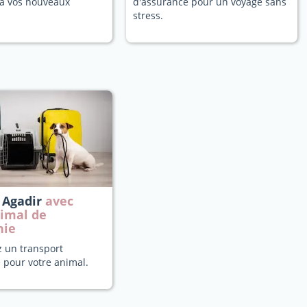
a vos nouveaux
d'assurance pour un voyage sans
stress.
 Agadir
avec
nimal de
nie
z un transport
 pour votre animal.