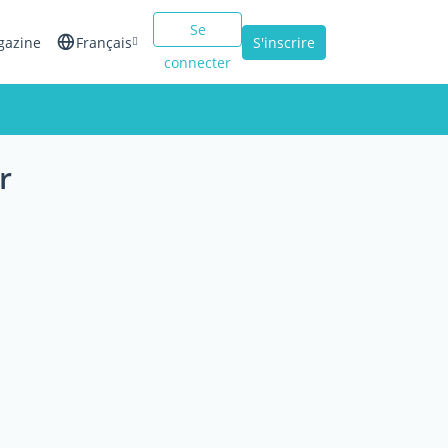
Se
gazine
Français
S'inscrire
connecter
English
Español
r
Italiano