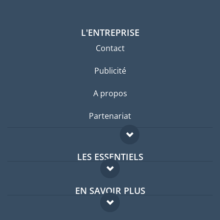
L'ENTREPRISE
Contact
Publicité
A propos
Partenariat
LES ESSENTIELS
Forum expatriés
EN SAVOIR PLUS
Guides pays
FAQ
Offres d'emploi