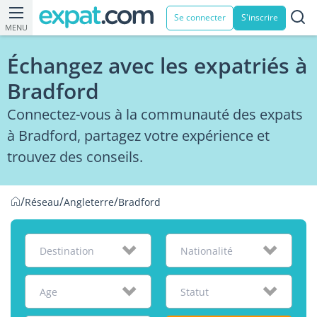
Se connecter
S'inscrire
MENU
Échangez avec les expatriés à
Bradford
Connectez-vous à la communauté des expats
à Bradford, partagez votre expérience et
trouvez des conseils.
/
/
/
Réseau
Angleterre
Bradford
Destination
Nationalité
Age
Statut