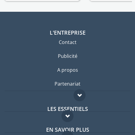
L'ENTREPRISE
Contact
Publicité
A propos
Partenariat
LES ESSENTIELS
Forum expatriés
EN SAVOIR PLUS
Guides pays