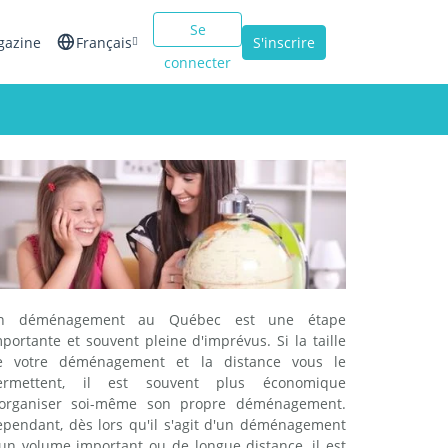
Se
gazine
Français
S'inscrire
connecter
English
Español
Italiano
n déménagement au Québec est une étape
portante et souvent pleine d'imprévus. Si la taille
e votre déménagement et la distance vous le
ermettent, il est souvent plus économique
'organiser soi-même son propre déménagement.
ependant, dès lors qu'il s'agit d'un déménagement
'un volume important ou de longue distance, il est