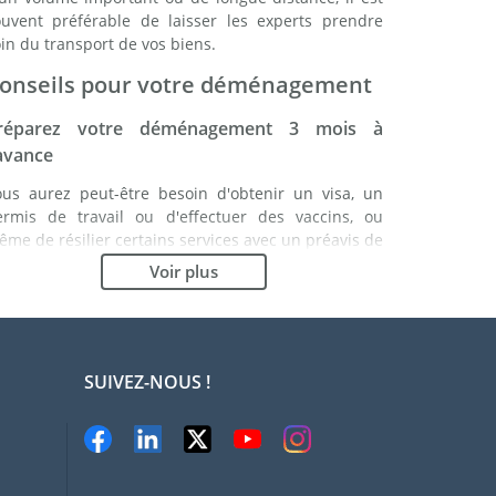
ouvent préférable de laisser les experts prendre
in du transport de vos biens.
onseils pour votre déménagement
réparez votre déménagement 3 mois à
'avance
ous aurez peut-être besoin d'obtenir un visa, un
ermis de travail ou d'effectuer des vaccins, ou
me de résilier certains services avec un préavis de
lusieurs mois. Etablissez une liste de ce que vous
Voir plus
vez à faire. En étant bien organisé, vous vous
ssurez du bon déroulement de votre
éménagement.
hoisissez le bon déménageur
SUIVEZ-NOUS !
es services d'un bon déménageur sont essentiels à
ut projet d'expatriation au Québec. Les organismes
e régulation indépendants tels que la FIDI vous
ermettront d'avoir une idée claire des sociétés de