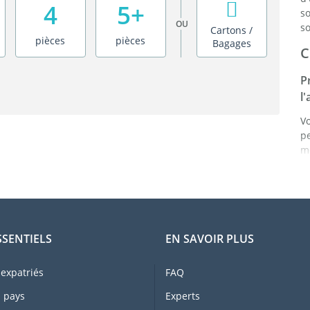
4
5+
s
OU
so
Cartons /
pièces
pièces
Bagages
C
P
l
V
p
mê
p
a
a
d
C
SSENTIELS
EN SAVOIR PLUS
L
to
expatriés
FAQ
d
 pays
Experts
p