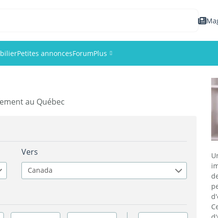
Ma
ilier
Petites annonces
Forum
Plus
Événements
agement au Québec
Membres
Photos
Vers
U
im
Canada
d
p
d
C
d