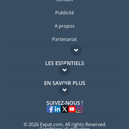
Publicité
A propos
Partenariat
LES ESSENTIELS
Forum expatriés
EN SAVOIR PLUS
Guides pays
FAQ
Offres d'emploi
SUIVEZ-NOUS !
Experts
© 2026 Expat.com, All rights Reserved