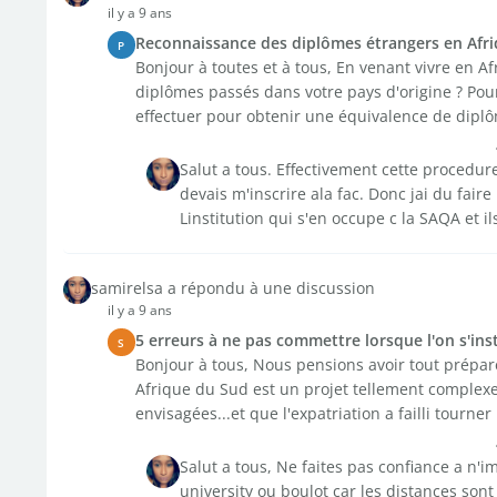
il y a 9 ans
Reconnaissance des diplômes étrangers en Afr
P
Bonjour à toutes et à tous, En venant vivre en Af
diplômes passés dans votre pays d'origine ? Pou
effectuer pour obtenir une équivalence de diplô
Salut a tous. Effectivement cette procedu
devais m'inscrire ala fac. Donc jai du fai
Linstitution qui s'en occupe c la SAQA et ils
samirelsa a répondu à une discussion
il y a 9 ans
5 erreurs à ne pas commettre lorsque l'on s'ins
S
Bonjour à tous, Nous pensions avoir tout préparé,
Afrique du Sud est un projet tellement complexe
envisagées...et que l'expatriation a failli tourner .
Salut a tous, Ne faites pas confiance a n
university ou boulot car les distances sont