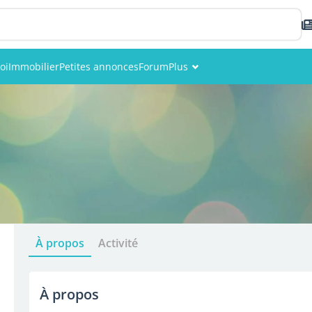
oi
Immobilier
Petites annonces
Forum
Plus
Événements
Membres
Photos
À propos
Activité
À propos