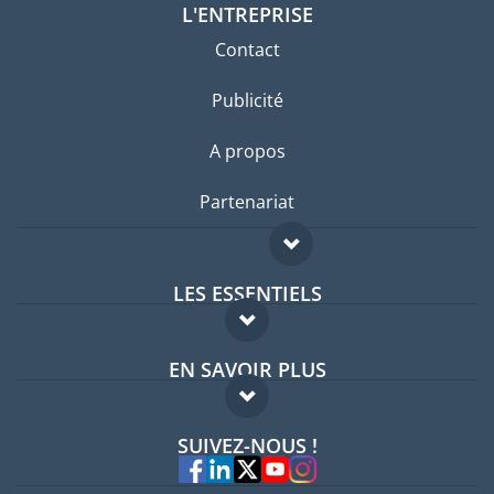
L'ENTREPRISE
Contact
Publicité
A propos
Partenariat
LES ESSENTIELS
Forum expatriés
EN SAVOIR PLUS
Guides pays
FAQ
Offres d'emploi
SUIVEZ-NOUS !
Experts