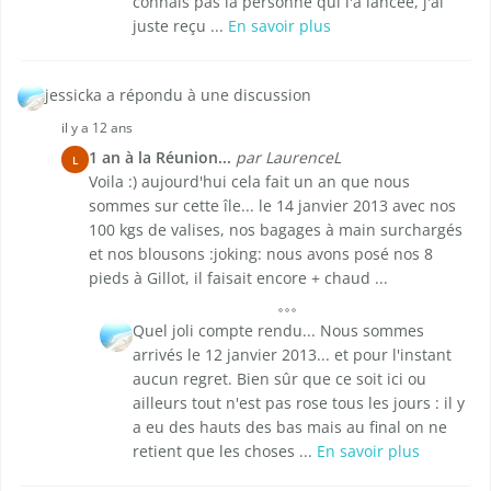
connais pas la personne qui l'a lancée, j'ai
juste reçu ...
En savoir plus
jessicka a répondu à une discussion
il y a 12 ans
1 an à la Réunion...
par LaurenceL
L
Voila :) aujourd'hui cela fait un an que nous
sommes sur cette île... le 14 janvier 2013 avec nos
100 kgs de valises, nos bagages à main surchargés
et nos blousons :joking: nous avons posé nos 8
pieds à Gillot, il faisait encore + chaud ...
Quel joli compte rendu... Nous sommes
arrivés le 12 janvier 2013... et pour l'instant
aucun regret. Bien sûr que ce soit ici ou
ailleurs tout n'est pas rose tous les jours : il y
a eu des hauts des bas mais au final on ne
retient que les choses ...
En savoir plus