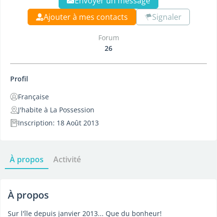
Envoyer un message
Ajouter à mes contacts
Signaler
Forum
26
Profil
Française
J'habite à La Possession
Inscription: 18 Août 2013
À propos
Activité
À propos
Sur l'île depuis janvier 2013... Que du bonheur!