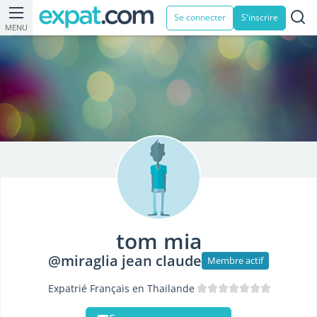
Se connecter
S'inscrire
MENU
tom mia
@miraglia jean claude
Membre actif
Expatrié Français en Thailande