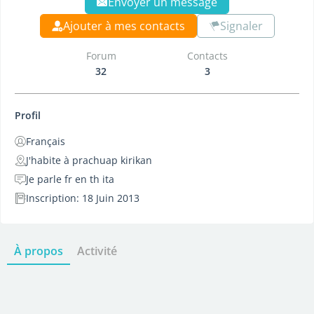
Envoyer un message
Ajouter à mes contacts
Signaler
Forum
Contacts
32
3
Profil
Français
J'habite à prachuap kirikan
Je parle fr en th ita
Inscription: 18 Juin 2013
À propos
Activité