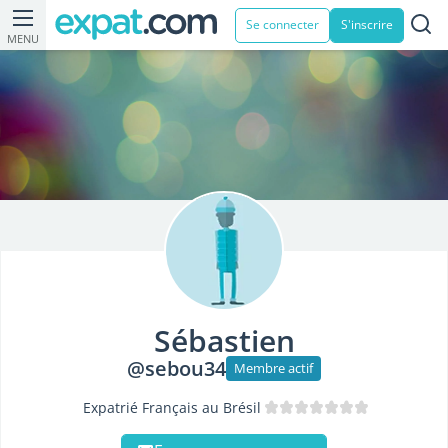
Se connecter
S'inscrire
MENU
Sébastien
@sebou34
Membre actif
Expatrié Français au Brésil