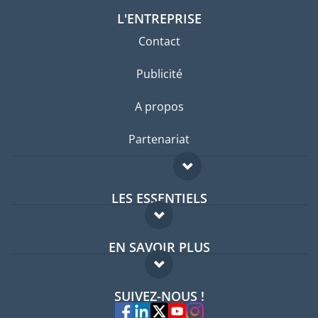
L'ENTREPRISE
Contact
Publicité
A propos
Partenariat
LES ESSENTIELS
Forum expatriés
EN SAVOIR PLUS
Guides pays
FAQ
Offres d'emploi
SUIVEZ-NOUS !
Experts