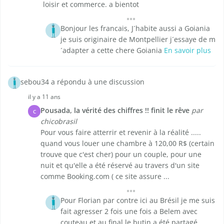
loisir et commerce. a bientot
Bonjour les francais, J´habite aussi a Goiania
je suis originaire de Montpellier j´essaye de m
´adapter a cette chere Goiania
En savoir plus
sebou34 a répondu à une discussion
il y a 11 ans
Pousada, la vérité des chiffres !! finit le rêve
par
C
chicobrasil
Pour vous faire atterrir et revenir à la réalité .....
quand vous louer une chambre à 120,00 R$ (certain
trouve que c'est cher) pour un couple, pour une
nuit et qu'elle a été réservé au travers d'un site
comme Booking.com ( ce site assure ...
Pour Florian par contre ici au Brésil je me suis
fait agresser 2 fois une fois a Belem avec
couteau et au final le butin a été partagé