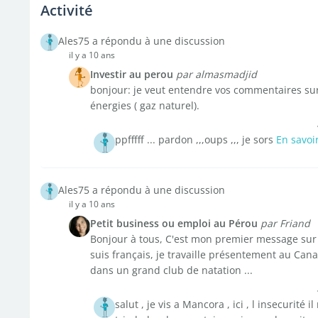
Activité
Ales75 a répondu à une discussion
il y a 10 ans
Investir au perou
par almasmadjid
bonjour: je veut entendre vos commentaires su
énergies ( gaz naturel).
ppfffff ... pardon ,,,oups ,,, je sors
En savoi
Ales75 a répondu à une discussion
il y a 10 ans
Petit business ou emploi au Pérou
par Friand
Bonjour à tous, C'est mon premier message sur 
suis français, je travaille présentement au Ca
dans un grand club de natation ...
salut , je vis a Mancora , ici , l insecurité i