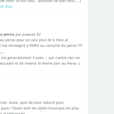
de sortir la nuit seul , question de bon sens ... j
oir plus
 au perou
par paquita 92
a au perou pour un peu plus de 6 mois je
 me renseigne a PARIS au consulat du perou ???
 c est generalement 3 mois ... par contre rien ne
l ecuador et de revenir le meme jour au Perou :)
rsel. Aussi, quoi de plus naturel pour
pays ? Quels sont les styles musicaux les plus
 traditionnels ...