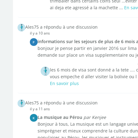
trimbaler dans certains coins seul ...eviter 
ai deja ete agressé a la machette ...
En sav
Ales75 a répondu à une discussion
il y a 10 ans
informations sur les sejours de plus de 6 mois
P
bonjour je pense partir en janvier 2016 sur lim
demande sur place un visa supplementaire ou je
les 6 mois de visa sont donné a la tete ....
vous empeche d aller visiter la bolivie ou 
En savoir plus
Ales75 a répondu à une discussion
il y a 11 ans
La musique au Pérou
par Kenjee
K
Bonjour à tous, La musique est un langage unive
simprégner et mieux comprendre la culture dun 
populaires au Pérou, les musiques et instruments