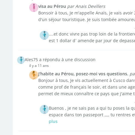
visa au Pérou
par Anais Devillers
Bonsoir à tous, Je m'appelle Anaïs, je vais avoir 2
d'un séjour touristique. Je suis tombée amoureus
....et donc vivre pas trop loin de la frontie
est 1 dollar d´ amende par jour de depasse
Ales75 a répondu à une discussion
il y a 11 ans
J'habite au Pérou, posez-moi vos questions.
pa
Bonjour à tous, Je vis actuellement à Cusco dans
comme prof de français le soir, et dans une a
permet de mieux connaître ce pays que j'aime ta
Buenos , je ne sais pas a qui tu poses la qu
espace dans ton passeport ,,,, tu rentres e
plus