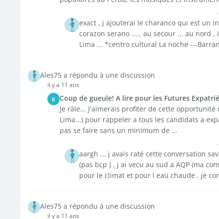
exact , j ajouterai le charanco qui est un i
corazon serano ..... au secour ... au nord , i
Lima ... *centro cultural La noche ---Barran
Ales75 a répondu à une discussion
il y a 11 ans
Coup de gueule! A lire pour les Futures Expatriés
B
Je râle... J'aimerais profiter de cette opportuni
Lima...) pour rappeler a tous les candidats a exp
pas se faire sans un minimum de ...
aargh ... j avais raté cette conversation s
(pas bcp ) , j ai vecu au sud a AQP (ma c
pour le climat et pour l eau chaude . je co
Ales75 a répondu à une discussion
il y a 11 ans