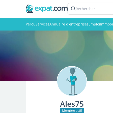
Rechercher
Pérou
Services
Annuaire d'entreprises
Emploi
Immobi
Ales75
Membre actif