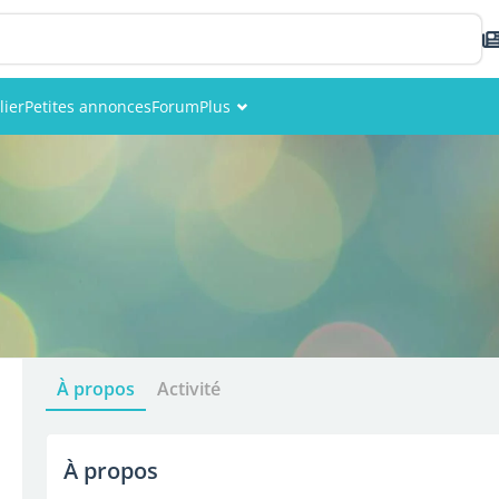
lier
Petites annonces
Forum
Plus
Événements
Membres
Photos
À propos
Activité
À propos