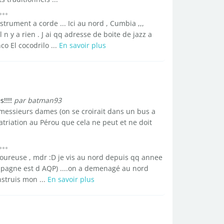
nstrument a corde ... Ici au nord , Cumbia ,,,
l n y a rien . J ai qq adresse de boite de jazz a
co El cocodrilo ...
En savoir plus
!!!!
par batman93
té messieurs dames (on se croirait dans un bus a
atriation au Pérou que cela ne peut et ne doit
avoureuse , mdr :D je vis au nord depuis qq annee
ompagne est d AQP) ....on a demenagé au nord
nstruis mon ...
En savoir plus