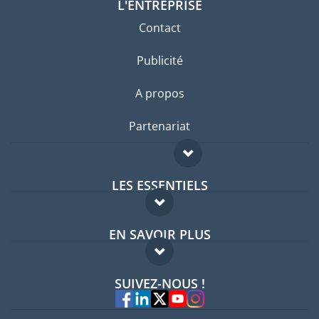
L'ENTREPRISE
Contact
Publicité
A propos
Partenariat
LES ESSENTIELS
Forum expatriés
EN SAVOIR PLUS
Guides pays
FAQ
Offres d'emploi
SUIVEZ-NOUS !
Experts