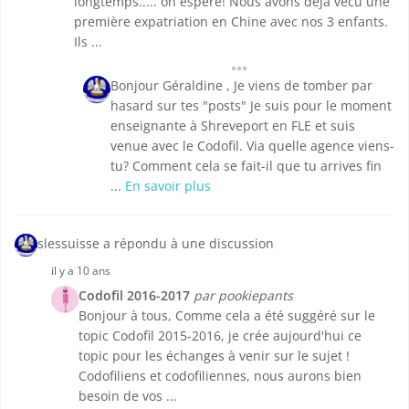
longtemps..... on espère! Nous avons déjà vécu une
première expatriation en Chine avec nos 3 enfants.
Ils ...
Bonjour Géraldine , Je viens de tomber par
hasard sur tes "posts" Je suis pour le moment
enseignante à Shreveport en FLE et suis
venue avec le Codofil. Via quelle agence viens-
tu? Comment cela se fait-il que tu arrives fin
...
En savoir plus
slessuisse a répondu à une discussion
il y a 10 ans
Codofil 2016-2017
par pookiepants
Bonjour à tous, Comme cela a été suggéré sur le
topic Codofil 2015-2016, je crée aujourd'hui ce
topic pour les échanges à venir sur le sujet !
Codofiliens et codofiliennes, nous aurons bien
besoin de vos ...