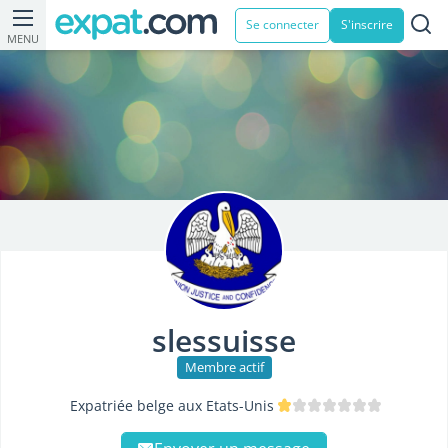
Se connecter
S'inscrire
MENU
slessuisse
Membre actif
Expatriée belge aux Etats-Unis