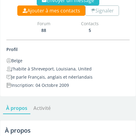
Envoyer un message
Ajouter à mes contacts
Signaler
Forum
Contacts
88
5
Profil
Belge
J'habite à Shreveport, Louisiana, United
Je parle Français, anglais et néerlandais
Inscription: 04 Octobre 2009
À propos
Activité
À propos