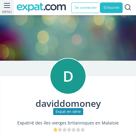
Se connecter
S'inscrire
MENU
D
daviddomoney
Expat en série
Expatrié des Iles vierges britanniques en Malaisie