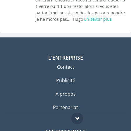
1 verre ou d 1 bon resto, alors si vous etes
partant moi aussi ....n hesitez pas a repondre
je ne mords pas.... Hugo
En savoir plus
L'ENTREPRISE
Contact
Publicité
A propos
Partenariat