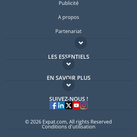
Publicité
A propos
Partenariat
LES ESSENTIELS
Forum expatriés
EN SAVOIR PLUS
Guides pays
FAQ
Offres d'emploi
SUIVEZ-NOUS !
Experts
© 2026 Expat.com, All rights Reserved
Conditions d'utilisation