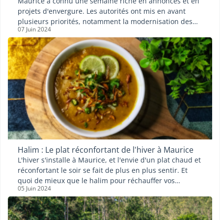
Maurice a connu une semaine riche en annonces et en
projets d'envergure. Les autorités ont mis en avant
plusieurs priorités, notamment la modernisation des
07 Juin 2024
infrastructures, une protection renforcée de
l'environnement, ainsi qu'un accès élargi aux différents
secteurs pour les travailleurs indiens.
Halim : Le plat réconfortant de l'hiver à Maurice
L'hiver s'installe à Maurice, et l'envie d'un plat chaud et
réconfortant le soir se fait de plus en plus sentir. Et
quoi de mieux que le halim pour réchauffer vos
05 Juin 2024
papilles et votre corps ?