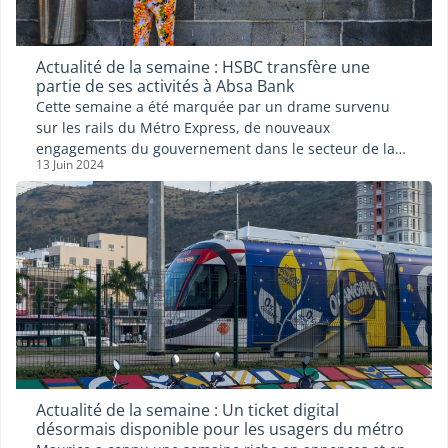
Actualité de la semaine : HSBC transfère une
partie de ses activités à Absa Bank
Cette semaine a été marquée par un drame survenu
sur les rails du Métro Express, de nouveaux
engagements du gouvernement dans le secteur de la
13 Juin 2024
fintech, un rapport prometteur sur l'inclusivité, et le
transfert d'une partie des activités de la HSBC à Absa
Bank.
Actualité de la semaine : Un ticket digital
désormais disponible pour les usagers du métro