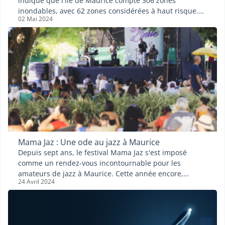
indique que l'île de Maurice compte 306 zones
inondables, avec 62 zones considérées à haut risque.
02 Mai 2024
Cet article examine les implications de cette
vulnérabilité pour les résidents et propose des
recommandations pour une meilleure préparation et
gestion des risques d'inondation.
Mama Jaz : Une ode au jazz à Maurice
Depuis sept ans, le festival Mama Jaz s'est imposé
comme un rendez-vous incontournable pour les
amateurs de jazz à Maurice. Cette année encore,
24 Avril 2024
l'événement a su ravir les mélomanes avec une
programmation riche et variée, se déroulant sur deux
sites emblématiques : le Caudan Arts Centre et le
Creative Park de Beau-Plan.