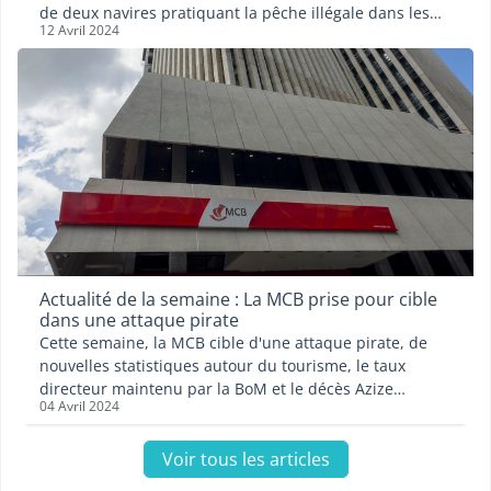
de deux navires pratiquant la pêche illégale dans les
12 Avril 2024
eaux locales et les mauriciens de confession islamique
ont célébré l'Eid-ul-Fitr.
Actualité de la semaine : La MCB prise pour cible
dans une attaque pirate
Cette semaine, la MCB cible d'une attaque pirate, de
nouvelles statistiques autour du tourisme, le taux
directeur maintenu par la BoM et le décès Azize
04 Avril 2024
Asgarally, figure importante de la politique
mauricienne.
Voir tous les articles