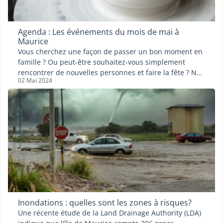
Agenda : Les événements du mois de mai à
Maurice
Vous cherchez une façon de passer un bon moment en
famille ? Ou peut-être souhaitez-vous simplement
rencontrer de nouvelles personnes et faire la fête ? Ne
02 Mai 2024
cherchez pas plus loin : voici notre agenda des
événements pour le mois de mai !
Inondations : quelles sont les zones à risques?
Une récente étude de la Land Drainage Authority (LDA)