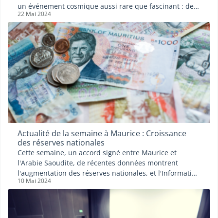
un événement cosmique aussi rare que fascinant : des
22 Mai 2024
aurores australes illuminant le ciel en raison d'une
activité solaire intense. Quelles sont les causes de ces
aurores, et pourquoi ont-elles été si faiblement visibles
à Maurice ? Expat.com vous donne toutes les réponses !
Actualité de la semaine à Maurice : Croissance
des réserves nationales
Cette semaine, un accord signé entre Maurice et
l'Arabie Saoudite, de récentes données montrent
l'augmentation des réserves nationales, et l'Information
10 Mai 2024
& Communication Technology Authority (ICTA) révèle le
nombre de cartes SIM enregistrées jusqu'à ce jour.