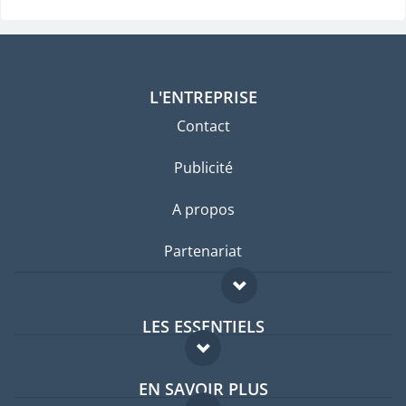
L'ENTREPRISE
Contact
Publicité
A propos
Partenariat
LES ESSENTIELS
Forum expatriés
EN SAVOIR PLUS
Guides pays