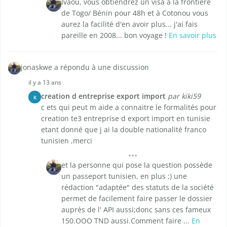
Ivaou, vous obtiendrez un visa à la frontière
de Togo/ Bénin pour 48h et à Cotonou vous
aurez la facilité d'en avoir plus... j'ai fais
pareille en 2008... bon voyage !
En savoir plus
jonaskwe a répondu à une discussion
il y a 13 ans
creation d entreprise export import
par kiki59
K
c ets qui peut m aide a connaitre le formalités pour
creation te3 entreprise d export import en tunisie
etant donné que j ai la double nationalité franco
tunisien ,merci
et la personne qui pose la question possède
un passeport tunisien, en plus ;) une
rédaction "adaptée" des statuts de la société
permet de facilement faire passer le dossier
auprès de l' API aussi;donc sans ces fameux
150.OOO TND aussi.Comment faire ...
En