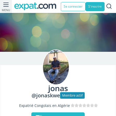
Se connecter
S'inscrire
MENU
jonas
@jonaskwe
Membre actif
Expatrié Congolais en Algérie