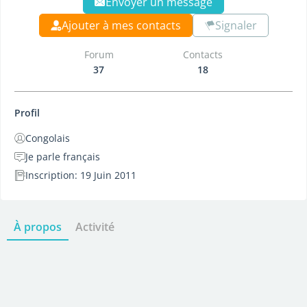
Envoyer un message
Ajouter à mes contacts
Signaler
Forum
Contacts
37
18
Profil
Congolais
Je parle français
Inscription: 19 Juin 2011
À propos
Activité