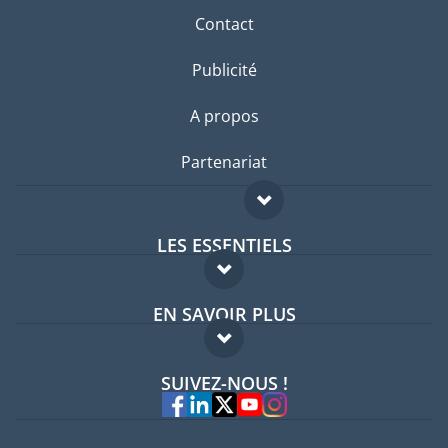
Contact
Publicité
A propos
Partenariat
LES ESSENTIELS
Forum expatriés
EN SAVOIR PLUS
Guides pays
FAQ
Offres d'emploi
SUIVEZ-NOUS !
Experts