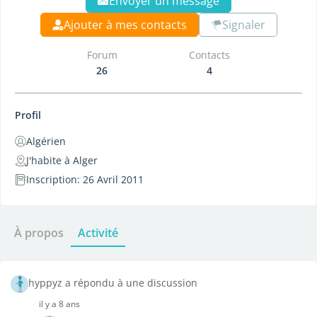
Envoyer un message
Ajouter à mes contacts
Signaler
Forum
Contacts
26
4
Profil
Algérien
J'habite à Alger
Inscription: 26 Avril 2011
À propos
Activité
hyppyz a répondu à une discussion
il y a 8 ans