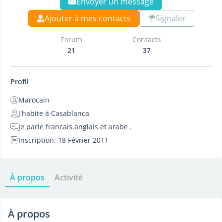
Envoyer un message
Ajouter à mes contacts
Signaler
Forum
Contacts
21
37
Profil
Marocain
J'habite à Casablanca
Je parle francais,anglais et arabe .
Inscription: 18 Février 2011
À propos
Activité
À propos