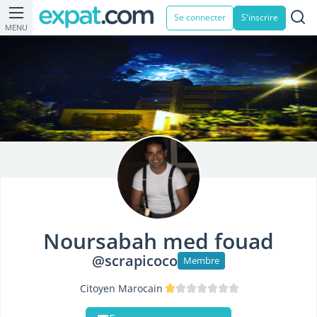
Se connecter
S'inscrire
MENU
Noursabah med fouad
@scrapicoco
Membre
Citoyen Marocain