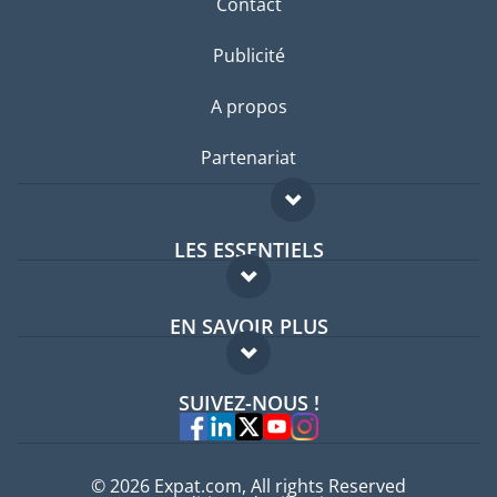
Contact
Publicité
A propos
Partenariat
LES ESSENTIELS
Forum expatriés
EN SAVOIR PLUS
Guides pays
FAQ
Offres d'emploi
SUIVEZ-NOUS !
Experts
© 2026 Expat.com, All rights Reserved