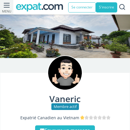
Se connecter
S'inscrire
MENU
Vaneric
Membre actif
Expatrié Canadien au Vietnam