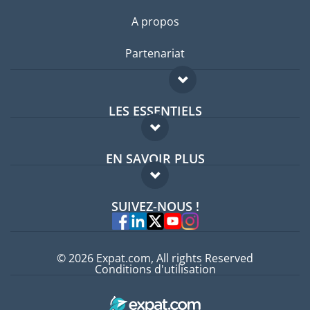
A propos
Partenariat
LES ESSENTIELS
Forum expatriés
EN SAVOIR PLUS
Guides pays
FAQ
Offres d'emploi
SUIVEZ-NOUS !
Experts
© 2026 Expat.com, All rights Reserved
Conditions d'utilisation