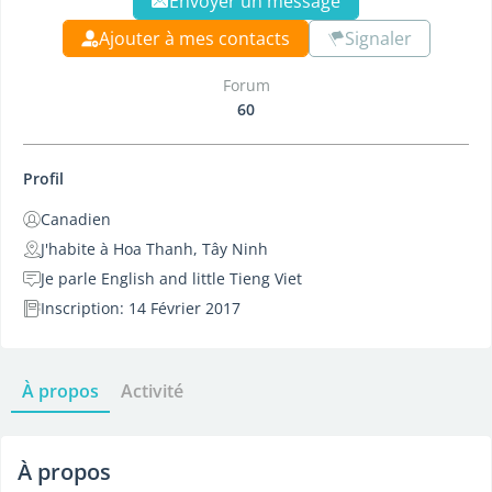
Envoyer un message
Ajouter à mes contacts
Signaler
Forum
60
Profil
Canadien
J'habite à Hoa Thanh, Tây Ninh
Je parle English and little Tieng Viet
Inscription: 14 Février 2017
À propos
Activité
À propos