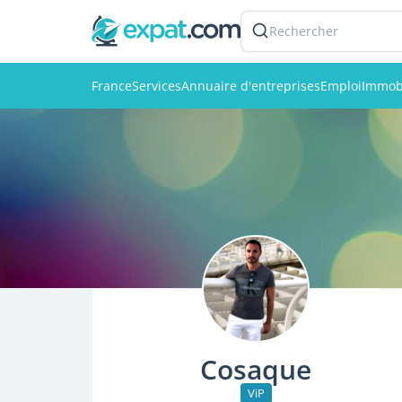
Rechercher
France
Services
Annuaire d'entreprises
Emploi
Immobi
Cosaque
ViP