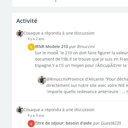
Activité
Cosaque a répondu à une discussion
il y a 2 ans
IRNR Modele 210
par Rinuccini
R
Sur le modÃ¨le 210 on doit faire figurer la valeu
document de l'IBI.Il se trouve que je suis en F
Espagne.Y a t'il un moyen pour rÃ©cupÃ©rer la v
@RinucciniProvince d'Alicante "Pour décha
directement sur notre site avec votre NIE
´importe quelle redevance antérieure : ...
Cosaque a répondu à une discussion
il y a 3 ans
Titre de séjour: besoin d'aide
par Guest8235
G