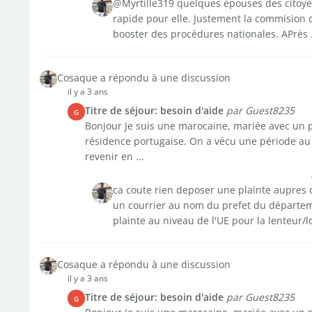
@Myrtille319 quelques épouses des citoyens
rapide pour elle. Justement la commision d
booster des procédures nationales. APrès .
Cosaque a répondu à une discussion
il y a 3 ans
Titre de séjour: besoin d'aide
par Guest8235
G
Bonjour Je suis une marocaine, mariée avec un po
résidence portugaise. On a vécu une période au
revenir en ...
ca coute rien deposer une plainte aupres 
un courrier au nom du prefet du départe
plainte au niveau de l'UE pour la lenteur/l
Cosaque a répondu à une discussion
il y a 3 ans
Titre de séjour: besoin d'aide
par Guest8235
G