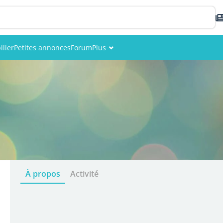
lier
Petites annonces
Forum
Plus
Événements
Membres
Photos
À propos
Activité