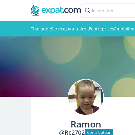
Rechercher
Thailande
Services
Annuaire d'entreprises
Emploi
Imm
Ramon
@Rc2702
Contributeur