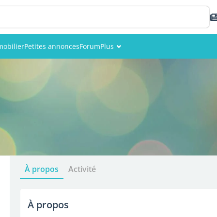
obilier
Petites annonces
Forum
Plus
Événements
Membres
Photos
À propos
Activité
À propos