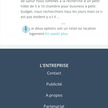
de sanur nous sommes à la recherche d un petit
hôtel de 5 à 10 chambre pour business à petit
budget, nous recherchons tous les jours mais ce n
est pas évident y a t il ...
j ai deux options soit un resto ou location
logement
En savoir plus
L'ENTREPRISE
Contact
Publicité
A propos
Partenariat