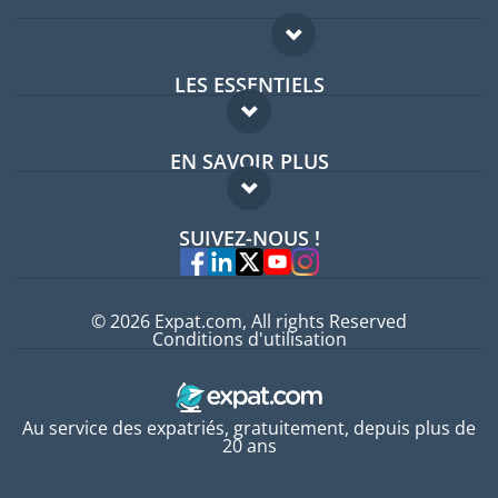
LES ESSENTIELS
Forum expatriés
EN SAVOIR PLUS
Guides pays
FAQ
Offres d'emploi
SUIVEZ-NOUS !
Experts
© 2026 Expat.com, All rights Reserved
Conditions d'utilisation
Au service des expatriés, gratuitement, depuis plus de
20 ans