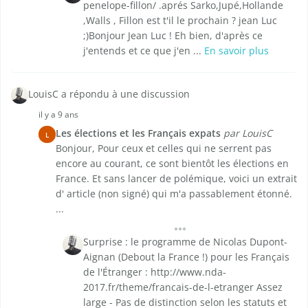
penelope-fillon/ .aprés Sarko,Jupé,Hollande
,Walls , Fillon est t'il le prochain ? jean Luc
;)Bonjour Jean Luc ! Eh bien, d'après ce
j'entends et ce que j'en ...
En savoir plus
LouisC a répondu à une discussion
il y a 9 ans
Les élections et les Français expats
par LouisC
L
Bonjour, Pour ceux et celles qui ne serrent pas
encore au courant, ce sont bientôt les élections en
France. Et sans lancer de polémique, voici un extrait
d' article (non signé) qui m'a passablement étonné.
...
Surprise : le programme de Nicolas Dupont-
Aignan (Debout la France !) pour les Français
de l'Étranger : http://www.nda-
2017.fr/theme/francais-de-l-etranger Assez
large - Pas de distinction selon les statuts et