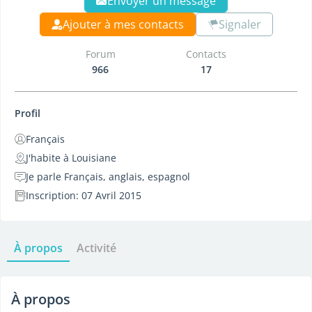
Envoyer un message
Ajouter à mes contacts
Signaler
Forum
Contacts
966
17
Profil
Français
J'habite à Louisiane
Je parle Français, anglais, espagnol
Inscription: 07 Avril 2015
À propos
Activité
À propos