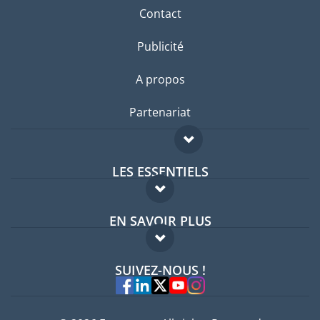
Contact
Publicité
A propos
Partenariat
LES ESSENTIELS
Forum expatriés
EN SAVOIR PLUS
Guides pays
FAQ
Offres d'emploi
SUIVEZ-NOUS !
Experts