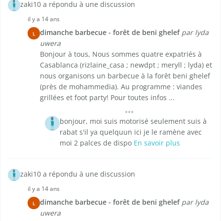
zaki10 a répondu à une discussion
il y a 14 ans
dimanche barbecue - forêt de beni ghelef
par lyda
L
uwera
Bonjour à tous, Nous sommes quatre expatriés à
Casablanca (rizlaine_casa ; newdpt ; meryll ; lyda) et
nous organisons un barbecue à la forêt beni ghelef
(près de mohammedia). Au programme : viandes
grillées et foot party! Pour toutes infos ...
bonjour, moi suis motorisé seulement suis à
rabat s'il ya quelquun ici je le ramène avec
moi 2 palces de dispo
En savoir plus
zaki10 a répondu à une discussion
il y a 14 ans
dimanche barbecue - forêt de beni ghelef
par lyda
L
uwera