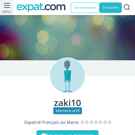
Se connecter
S'inscrire
MENU
zaki10
Membre actif
Expatrié Français au Maroc