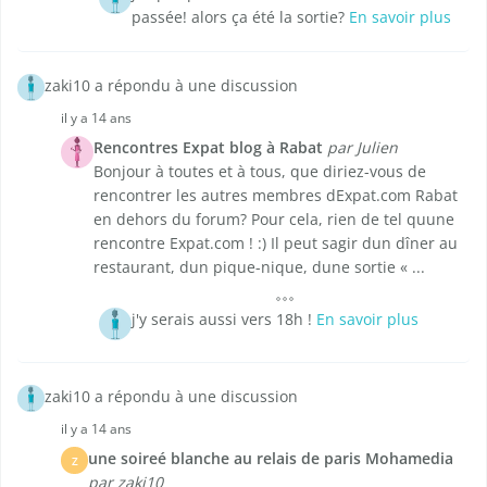
passée! alors ça été la sortie?
En savoir plus
zaki10 a répondu à une discussion
il y a 14 ans
Rencontres Expat blog à Rabat
par Julien
Bonjour à toutes et à tous, que diriez-vous de
rencontrer les autres membres dExpat.com Rabat
en dehors du forum? Pour cela, rien de tel quune
rencontre Expat.com ! :) Il peut sagir dun dîner au
restaurant, dun pique-nique, dune sortie « ...
j'y serais aussi vers 18h !
En savoir plus
zaki10 a répondu à une discussion
il y a 14 ans
une soireé blanche au relais de paris Mohamedia
Z
par zaki10