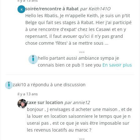
il y a 13 ans
soirée/rencontre à Rabat
par Keith141O
K
Hello les Rbatis, Je m'appelle Keith, je suis un p'tit
Belge qui fait ses stages à Rabat. Hier j'ai participé
à une rencontre d'expat' chez les Casawi et en y
repensant, il faut avouer qu'ici il n'y pas grand
chose comme 'fêtes' à se mettre sous ...
hello partant aussi ambiance sympa je
connais bien ce pub !! see you
En savoir plus
zaki10 a répondu à une discussion
il y a 13 ans
taxe sur location
par annie12
bonjour , J envisages d acheter une maison , et de
la louer en location saisonniere le temps que je n
userai pas , est ce que je vais être imposable sur
les revenus locatifs au maroc ?