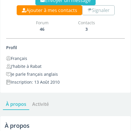
Envoyer un message
Ajouter à mes contacts
Signaler
Forum
Contacts
46
3
Profil
Français
J'habite à Rabat
Je parle français anglais
Inscription: 13 Août 2010
À propos
Activité
À propos