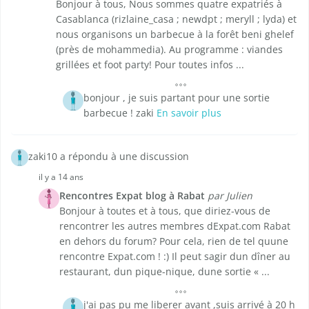
Bonjour à tous, Nous sommes quatre expatriés à
Casablanca (rizlaine_casa ; newdpt ; meryll ; lyda) et
nous organisons un barbecue à la forêt beni ghelef
(près de mohammedia). Au programme : viandes
grillées et foot party! Pour toutes infos ...
bonjour , je suis partant pour une sortie
barbecue ! zaki
En savoir plus
zaki10 a répondu à une discussion
il y a 14 ans
Rencontres Expat blog à Rabat
par Julien
Bonjour à toutes et à tous, que diriez-vous de
rencontrer les autres membres dExpat.com Rabat
en dehors du forum? Pour cela, rien de tel quune
rencontre Expat.com ! :) Il peut sagir dun dîner au
restaurant, dun pique-nique, dune sortie « ...
j'ai pas pu me liberer avant ,suis arrivé à 20 h