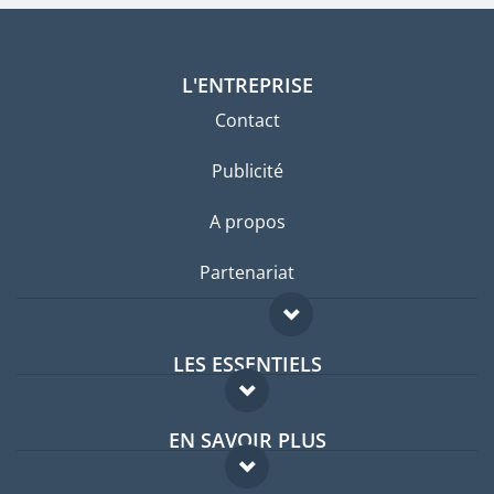
L'ENTREPRISE
Contact
Publicité
A propos
Partenariat
LES ESSENTIELS
Forum expatriés
EN SAVOIR PLUS
Guides pays
FAQ