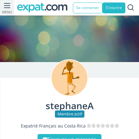
Se connecter
S'inscrire
MENU
stephaneA
Membre actif
Expatrié Français au Costa Rica