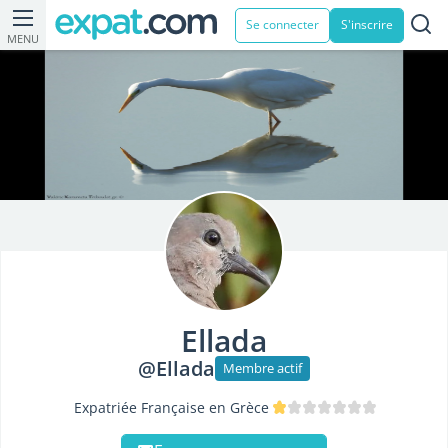
Se connecter
S'inscrire
MENU
Ellada
@Ellada
Membre actif
Expatriée Française en Grèce