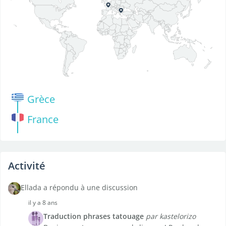
Grèce
France
Activité
Ellada a répondu à une discussion
il y a 8 ans
Traduction phrases tatouage
par kastelorizo