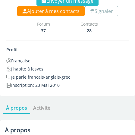
Envoyer un message
Ajouter à mes contacts
Signaler
Forum
Contacts
37
28
Profil
Française
J'habite à lesvos
Je parle francais-anglais-grec
Inscription: 23 Mai 2010
À propos
Activité
À propos