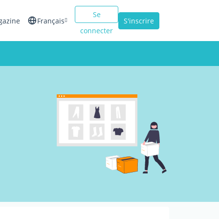
Se
gazine
Français
S'inscrire
connecter
English
Español
Italiano