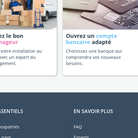
ez le bon
Ouvrez un
compte
nageur
bancaire
adapté
 votre installation au
Choisissez une banque qui
avec un expert du
comprendra vos nouveaux
gement.
besoins.
SSENTIELS
EN SAVOIR PLUS
expatriés
FAQ
 pays
Experts