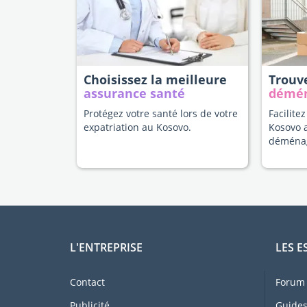
Choisissez la meilleure
Trouv
assurance santé
démé
Protégez votre santé lors de votre
Facilitez
expatriation au Kosovo.
Kosovo 
déména
L'ENTREPRISE
LES E
Contact
Forum 
Publicité
Guides