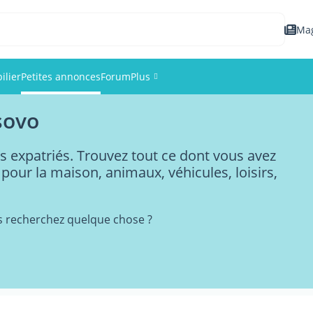
Ma
ilier
Petites annonces
Forum
Plus
sovo
Événements
s expatriés. Trouvez tout ce dont vous avez
Membres
 pour la maison, animaux, véhicules, loisirs,
Photos
s recherchez quelque chose ?