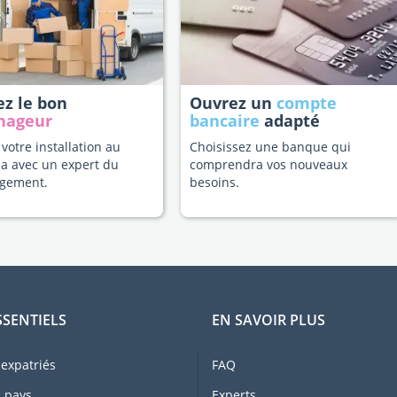
ez le bon
Ouvrez un
compte
nageur
bancaire
adapté
 votre installation au
Choisissez une banque qui
a avec un expert du
comprendra vos nouveaux
gement.
besoins.
SSENTIELS
EN SAVOIR PLUS
expatriés
FAQ
 pays
Experts