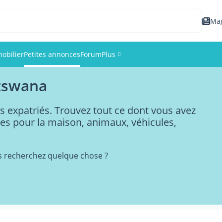
Ma
obilier
Petites annonces
Forum
Plus
otswana
Événements
s expatriés. Trouvez tout ce dont vous avez
Membres
les pour la maison, animaux, véhicules,
Photos
s recherchez quelque chose ?