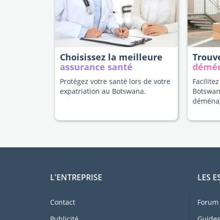
Choisissez la meilleure
Trouv
assurance santé
démé
Protégez votre santé lors de votre
Facilitez
expatriation au Botswana.
Botswan
déména
L'ENTREPRISE
LES E
Contact
Forum 
Publicité
Guides