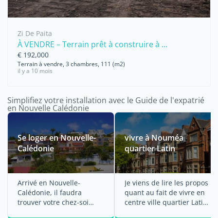
Zi De Paita
À VENDRE – Terrain prêt à construire à ...
€ 192,000
Terrain à vendre, 3 chambres, 111 (m2)
il y a 10 mois
Simplifiez votre installation avec le Guide de l'expatrié
en Nouvelle Calédonie
Se loger en Nouvelle-
vivre à Nouméa
Calédonie
quartier Latin
Arrivé en Nouvelle-
Je viens de lire les propos
Calédonie, il faudra
quant au fait de vivre en
trouver votre chez-soi
centre ville quartier Latin
sous les tropiques. La ...
à Nouméa.