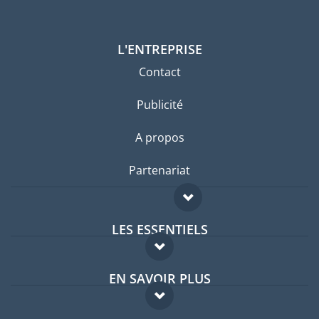
L'ENTREPRISE
Contact
Publicité
A propos
Partenariat
LES ESSENTIELS
Forum expatriés
EN SAVOIR PLUS
Guides pays
FAQ
Offres d'emploi