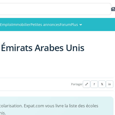
Emploi
Immobilier
Petites annonces
Forum
Plus
Événements
 Émirats Arabes Unis
Membres
Photos
Partager
🔗
f
𝕏
in
olarisation. Expat.com vous livre la liste des écoles
is.