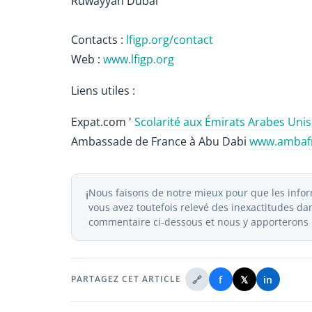
Ruwayyah Dubai
Contacts :
lfigp.org/contact
Web :
www.lfigp.org
Liens utiles :
Expat.com '
Scolarité aux Émirats Arabes Unis
Ambassade de France à Abu Dabi
www.ambafr
Nous faisons de notre mieux pour que les inform
ℹ️
vous avez toutefois relevé des inexactitudes dans
commentaire ci-dessous et nous y apporterons l
🔗
f
𝕏
in
PARTAGEZ CET ARTICLE