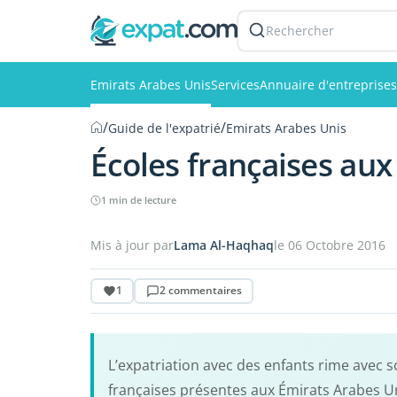
Rechercher
Emirats Arabes Unis
Services
Annuaire d'entreprises
/
/
Guide de l'expatrié
Emirats Arabes Unis
Écoles françaises aux
1 min de lecture
Mis à jour par
Lama Al-Haqhaq
le 06 Octobre 2016
1
2 commentaires
L’expatriation avec des enfants rime avec sc
françaises présentes aux Émirats Arabes Un