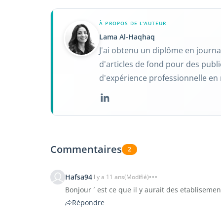
À PROPOS DE L'AUTEUR
Lama Al-Haqhaq
J'ai obtenu un diplôme en journal
d'articles de fond pour des publi
d'expérience professionnelle en
Commentaires
2
Hafsa94
il y a 11 ans
(Modifié)
Bonjour ´ est ce que il y aurait des etablisemen
Répondre