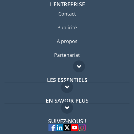
L'ENTREPRISE
Contact
Publicité
A propos
Partenariat
LES ESSENTIELS
Forum expatriés
EN SAVOIR PLUS
Guides pays
FAQ
Offres d'emploi
SUIVEZ-NOUS !
Experts