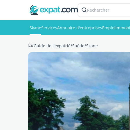
Rechercher
Skane
Services
Annuaire d'entreprises
Emploi
Immobi
/
/
/
Guide de l'expatrié
Suède
Skane