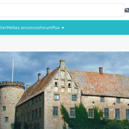
lier
Petites annonces
Forum
Plus
Événements
Membres
Photos