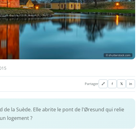
© shutterstock.com
015
Partager
🔗
f
𝕏
in
d de la Suède. Elle abrite le pont de l'Øresund qui relie
un logement ?