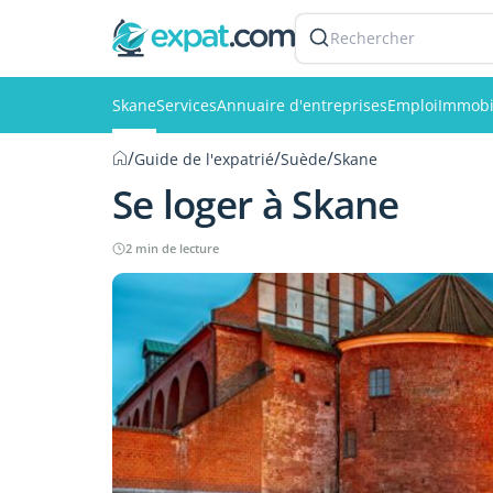
Rechercher
Skane
Services
Annuaire d'entreprises
Emploi
Immobi
/
/
/
Guide de l'expatrié
Suède
Skane
Se loger à Skane
2 min de lecture