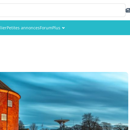
lier
Petites annonces
Forum
Plus
Événements
Membres
Photos