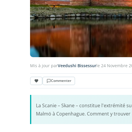
Mis à jour par
Veedushi Bissessur
le 24 Novembre 2
Commenter
La Scanie – Skane – constitue l'extrémité su
Malmö à Copenhague. Comment y trouver 