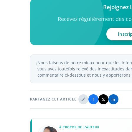
Rejoignez
Recevez régulièrement des con
Inscri
Nous faisons de notre mieux pour que les inform
ℹ️
vous avez toutefois relevé des inexactitudes dans
commentaire ci-dessous et nous y apporterons l
🔗
f
𝕏
in
PARTAGEZ CET ARTICLE
À PROPOS DE L'AUTEUR