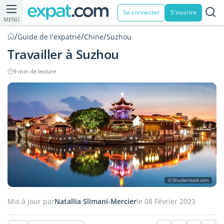
Se connecter
S'inscrire
MENU
/
/
/
Guide de l'expatrié
Chine
Suzhou
Travailler à Suzhou
9 min de lecture
© Shutterstock.com
Mis à jour par
Natallia Slimani-Mercier
le 08 Février 2023