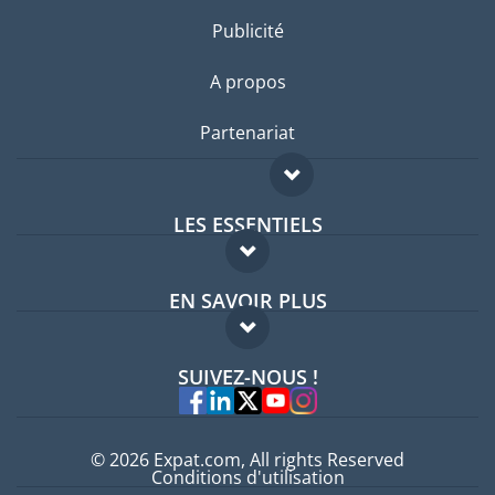
Publicité
A propos
Partenariat
LES ESSENTIELS
Forum expatriés
EN SAVOIR PLUS
Guides pays
FAQ
Offres d'emploi
SUIVEZ-NOUS !
Experts
© 2026 Expat.com, All rights Reserved
Conditions d'utilisation