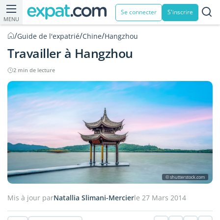
Se connecter
S'inscrire
MENU
/
/
/
Guide de l'expatrié
Chine
Hangzhou
Travailler à Hangzhou
2 min de lecture
© shutterstock.com
Mis à jour par
Natallia Slimani-Mercier
le 27 Mars 2014