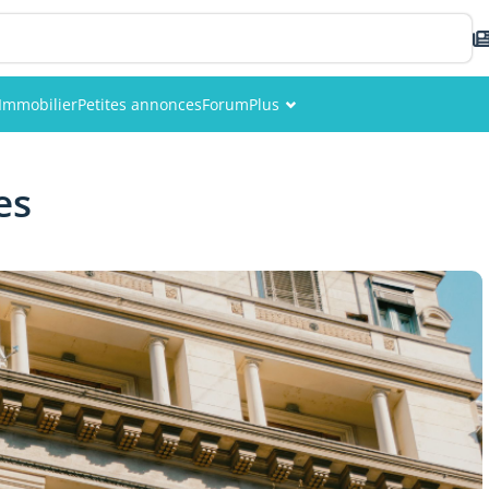
Immobilier
Petites annonces
Forum
Plus
Événements
es
Membres
Photos