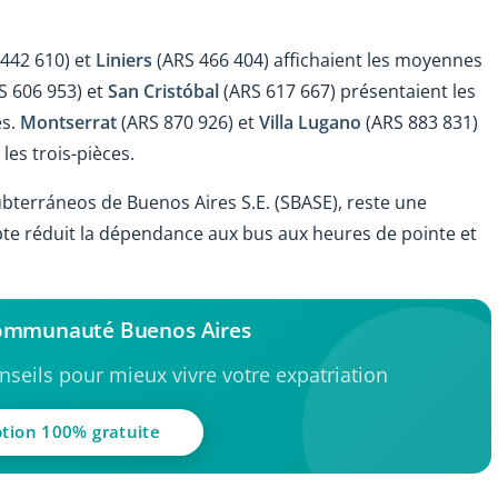
442 610) et
Liniers
(ARS 466 404) affichaient les moyennes
S 606 953) et
San Cristóbal
(ARS 617 667) présentaient les
es.
Montserrat
(ARS 870 926) et
Villa Lugano
(ARS 883 831)
les trois-pièces.
ubterráneos de Buenos Aires S.E. (SBASE), reste une
Subte réduit la dépendance aux bus aux heures de pointe et
communauté Buenos Aires
seils pour mieux vivre votre expatriation
ption 100% gratuite