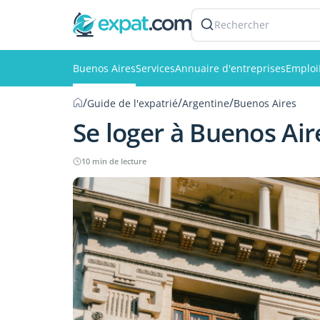
Rechercher
Buenos Aires
Services
Annuaire d'entreprises
Emploi
/
/
/
Guide de l'expatrié
Argentine
Buenos Aires
Se loger à Buenos Air
10 min de lecture