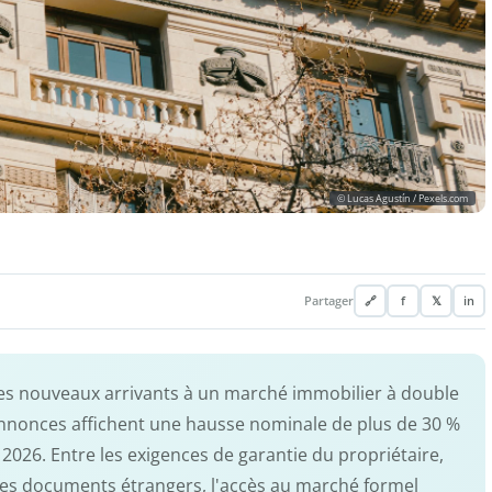
© Lucas Agustín / Pexels.com
Partager
🔗
f
𝕏
in
les nouveaux arrivants à un marché immobilier à double
s annonces affichent une hausse nominale de plus de 30 %
2026. Entre les exigences de garantie du propriétaire,
e des documents étrangers, l'accès au marché formel