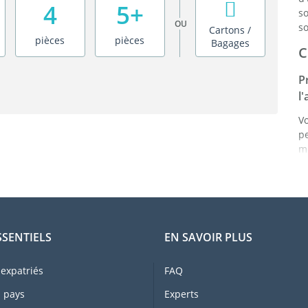
4
5+
s
OU
so
Cartons /
pièces
pièces
Bagages
C
P
l
V
p
mê
p
a
a
d
C
SSENTIELS
EN SAVOIR PLUS
L
t
expatriés
FAQ
o
 pays
Experts
F