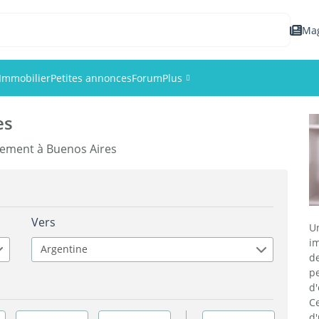
Ma
Immobilier
Petites annonces
Forum
Plus
es
Événements
gement à Buenos Aires
Membres
Photos
Vers
U
im
Argentine
d
p
d
C
d