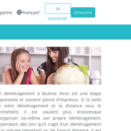
Se
gazine
Français
S'inscrire
connecter
English
Español
Italiano
n déménagement à Buenos Aires est une étape
portante et souvent pleine d'imprévus. Si la taille
e votre déménagement et la distance vous le
ermettent, il est souvent plus économique
'organiser soi-même son propre déménagement.
ependant, dès lors qu'il s'agit d'un déménagement
'un volume important ou de longue distance, il est