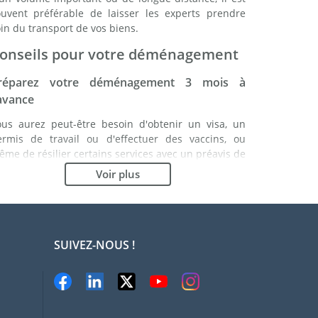
ouvent préférable de laisser les experts prendre
in du transport de vos biens.
onseils pour votre déménagement
réparez votre déménagement 3 mois à
'avance
ous aurez peut-être besoin d'obtenir un visa, un
ermis de travail ou d'effectuer des vaccins, ou
me de résilier certains services avec un préavis de
lusieurs mois. Etablissez une liste de ce que vous
Voir plus
vez à faire. En étant bien organisé, vous vous
ssurez du bon déroulement de votre
éménagement.
hoisissez le bon déménageur
SUIVEZ-NOUS !
es services d'un bon déménageur sont essentiels à
out projet d'expatriation à Buenos Aires. Les
rganismes de régulation indépendants tels que la
IDI vous permettront d'avoir une idée claire des