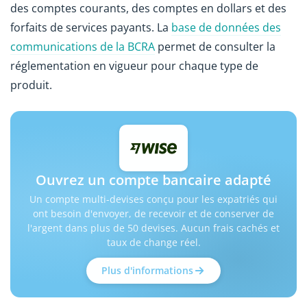
des comptes courants, des comptes en dollars et des
forfaits de services payants. La
base de données des
communications de la BCRA
permet de consulter la
réglementation en vigueur pour chaque type de
produit.
Ouvrez un compte bancaire adapté
Un compte multi-devises conçu pour les expatriés qui
ont besoin d'envoyer, de recevoir et de conserver de
l'argent dans plus de 50 devises. Aucun frais cachés et
taux de change réel.
Plus d'informations