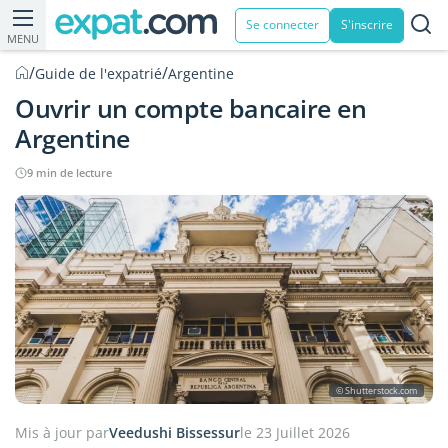
Se connecter
S'inscrire
MENU
/
/
Guide de l'expatrié
Argentine
Ouvrir un compte bancaire en
Argentine
9 min de lecture
© Shutterstock.com
Mis à jour par
Veedushi Bissessur
le 23 Juillet 2026