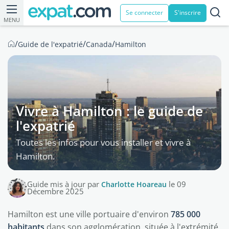
Se connecter
S'inscrire
MENU
/
/
/
Guide de l'expatrié
Canada
Hamilton
Vivre à Hamilton : le guide de
l'expatrié
Toutes les infos pour vous installer et vivre à
Hamilton.
Guide mis à jour par
Charlotte Hoareau
le 09
Décembre 2025
Hamilton est une ville portuaire d'environ
785 000
habitants
dans son agglomération, située à l'extrémité