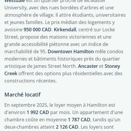
Westdale
est un quartier proche de McMaster
University, avec des rues bordées d'arbres et une
atmosphère de village. Il attire étudiants, universitaires
et jeunes familles. Le prix médian des logements y
avoisine
950 000 CAD
.
Kirkendall
, centré sur Locke
Street, propose des maisons victoriennes et une
grande accessibilité piétonne avec un indice de
marchabilité de 95.
Downtown Hamilton
mêle condos
modernes et bâtiments historiques près du quartier
artistique de James Street North.
Ancaster
et
Stoney
Creek
offrent des options plus résidentielles avec des
constructions récentes.
Marché locatif
En septembre 2025, le loyer moyen à Hamilton est
d'environ
1 992 CAD
par mois. Un appartement d'une
chambre coûte en moyenne
1 787 CAD
, tandis qu'un
deux-chambres atteint
2 126 CAD
. Les loyers sont