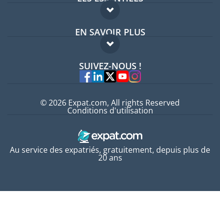
Forum expatriés
EN SAVOIR PLUS
Guides pays
FAQ
Offres d'emploi
SUIVEZ-NOUS !
Experts
© 2026 Expat.com, All rights Reserved
Conditions d'utilisation
Au service des expatriés, gratuitement, depuis plus de
20 ans