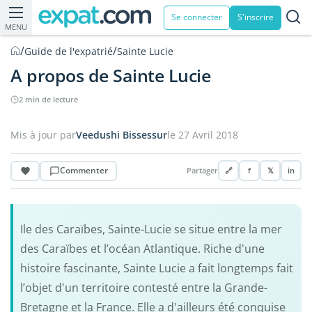
Se connecter
S'inscrire
MENU
/
/
Guide de l'expatrié
Sainte Lucie
A propos de Sainte Lucie
2 min de lecture
Mis à jour par
Veedushi Bissessur
le 27 Avril 2018
Commenter
Partager
🔗
f
𝕏
in
Ile des Caraïbes, Sainte-Lucie se situe entre la mer
des Caraïbes et l’océan Atlantique. Riche d'une
histoire fascinante, Sainte Lucie a fait longtemps fait
l’objet d'un territoire contesté entre la Grande-
Bretagne et la France. Elle a d'ailleurs été conquise