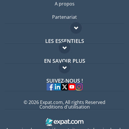
A propos
Partenariat
LES ESSENTIELS
Forum expatriés
EN SAVOIR PLUS
Guides pays
FAQ
Offres d'emploi
SUIVEZ-NOUS !
Experts
© 2026 Expat.com, All rights Reserved
Conditions d'utilisation