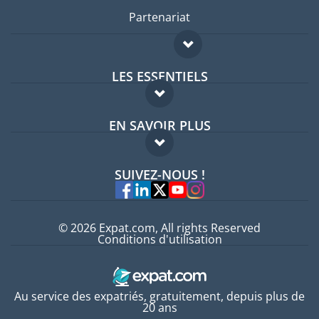
Partenariat
LES ESSENTIELS
Forum expatriés
EN SAVOIR PLUS
Guides pays
FAQ
Offres d'emploi
SUIVEZ-NOUS !
Experts
© 2026 Expat.com, All rights Reserved
Conditions d'utilisation
Au service des expatriés, gratuitement, depuis plus de
20 ans