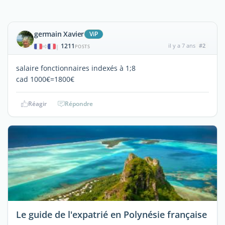
germain Xavier
ViP
1211
il y a 7 ans
#2
|
POSTS
salaire fonctionnaires indexés à 1;8
cad 1000€=1800€
Réagir
Répondre
Le guide de l'expatrié en Polynésie française