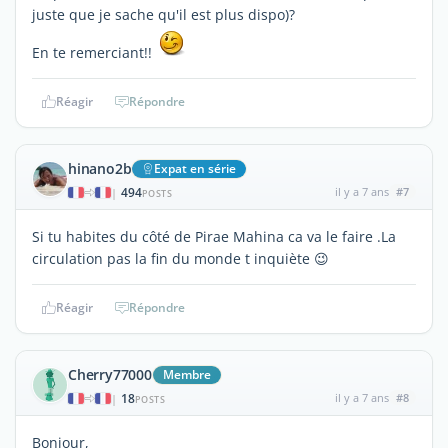
juste que je sache qu'il est plus dispo)?
En te remerciant!!
Réagir
Répondre
hinano2b
Expat en série
494
il y a 7 ans
#7
|
POSTS
Si tu habites du côté de Pirae Mahina ca va le faire .La
circulation pas la fin du monde t inquiète 😉
Réagir
Répondre
Cherry77000
Membre
18
il y a 7 ans
#8
|
POSTS
Bonjour,