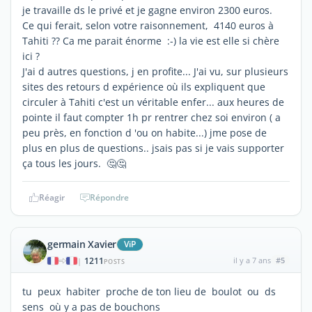
je travaille ds le privé et je gagne environ 2300 euros.
Ce qui ferait, selon votre raisonnement, 4140 euros à
Tahiti ?? Ca me parait énorme :-) la vie est elle si chère
ici ?
J'ai d autres questions, j en profite... J'ai vu, sur plusieurs
sites des retours d expérience où ils expliquent que
circuler à Tahiti c'est un véritable enfer... aux heures de
pointe il faut compter 1h pr rentrer chez soi environ ( a
peu près, en fonction d 'ou on habite...) jme pose de
plus en plus de questions.. jsais pas si je vais supporter
ça tous les jours. 🤔🤔
Réagir
Répondre
germain Xavier
ViP
1211
il y a 7 ans
#5
|
POSTS
tu peux habiter proche de ton lieu de boulot ou ds
sens où y a pas de bouchons