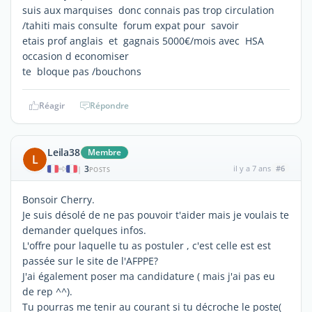
suis aux marquises donc connais pas trop circulation
/tahiti mais consulte forum expat pour savoir
etais prof anglais et gagnais 5000€/mois avec HSA
occasion d economiser
te bloque pas /bouchons
Réagir
Répondre
Leila38
Membre
L
3
il y a 7 ans
#6
|
POSTS
Bonsoir Cherry.
Je suis désolé de ne pas pouvoir t'aider mais je voulais te
demander quelques infos.
L'offre pour laquelle tu as postuler , c'est celle est est
passée sur le site de l'AFPPE?
J'ai également poser ma candidature ( mais j'ai pas eu
de rep ^^).
Tu pourras me tenir au courant si tu décroche le poste(