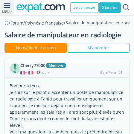
Se connecter
S'inscrire
MENU
/
/
/
Salaire de manipulateur en radiol
Forum
Polynésie française
Salaire de manipulateur en radiologie
Nouvelle discussion
M'abonner
Cherry77000
Membre
18
il y a 7 ans
#1
|
POSTS
Bonjour à tous,
Je suis sur le point d'accepter un poste de manipulatrice
en radiologie à Tahiti pour travailler uniquement sur un
scanner. Je me suis déjà un peu renseignée et
apparemment les salaires à Tahiti sont plus élevés qu'en
France ( sans doute comme le cout de la vie est plus
élevé )
Voici ma question : à combien puis- je prétendre niveau