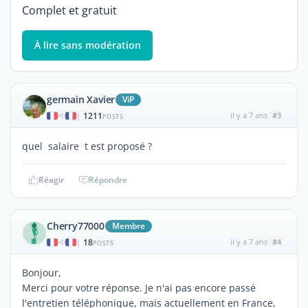
Complet et gratuit
À lire sans modération
germain Xavier
ViP
1211
il y a 7 ans
#3
|
POSTS
quel salaire t est proposé ?
Réagir
Répondre
Cherry77000
Membre
18
il y a 7 ans
#4
|
POSTS
Bonjour,
Merci pour votre réponse. Je n'ai pas encore passé
l'entretien téléphonique, mais actuellement en France,