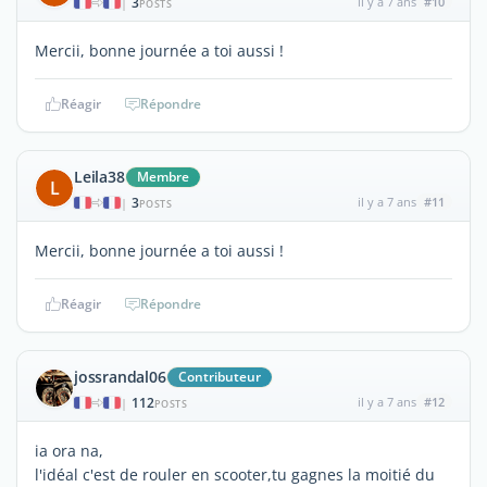
3
il y a 7 ans
#10
|
POSTS
Mercii, bonne journée a toi aussi !
Réagir
Répondre
Leila38
Membre
L
3
il y a 7 ans
#11
|
POSTS
Mercii, bonne journée a toi aussi !
Réagir
Répondre
jossrandal06
Contributeur
112
il y a 7 ans
#12
|
POSTS
ia ora na,
l'idéal c'est de rouler en scooter,tu gagnes la moitié du