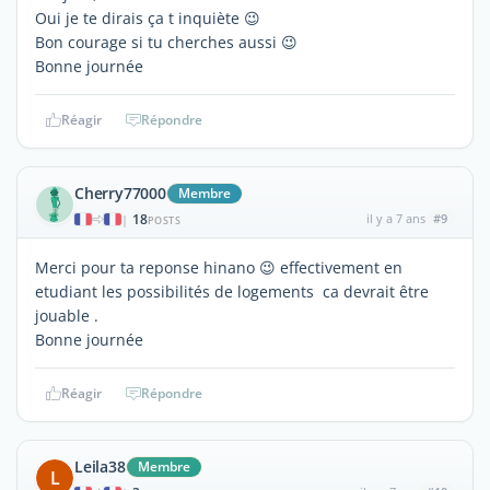
Oui je te dirais ça t inquiète 😉
Bon courage si tu cherches aussi 😉
Bonne journée
Réagir
Répondre
Cherry77000
Membre
18
il y a 7 ans
#9
|
POSTS
Merci pour ta reponse hinano 😉 effectivement en
etudiant les possibilités de logements ca devrait être
jouable .
Bonne journée
Réagir
Répondre
Leila38
Membre
L