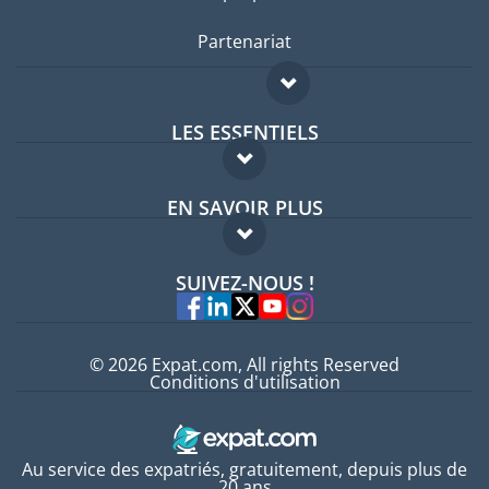
Partenariat
LES ESSENTIELS
Forum expatriés
EN SAVOIR PLUS
Guides pays
FAQ
Offres d'emploi
SUIVEZ-NOUS !
Experts
© 2026 Expat.com, All rights Reserved
Conditions d'utilisation
Au service des expatriés, gratuitement, depuis plus de
20 ans