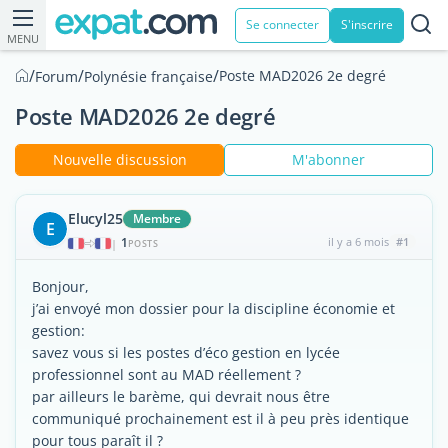
Se connecter
S'inscrire
MENU
/
/
/
Poste MAD2026 2e degré
Forum
Polynésie française
Poste MAD2026 2e degré
Nouvelle discussion
M'abonner
Elucyl25
Membre
E
1
il y a 6 mois
#1
|
POSTS
Bonjour,
j’ai envoyé mon dossier pour la discipline économie et
gestion:
savez vous si les postes d’éco gestion en lycée
professionnel sont au MAD réellement ?
par ailleurs le barème, qui devrait nous être
communiqué prochainement est il à peu près identique
pour tous paraît il ?