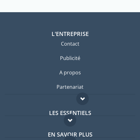
L'ENTREPRISE
Contact
Publicité
A propos
Partenariat
LES ESSENTIELS
Forum expatriés
EN SAVOIR PLUS
Guides pays