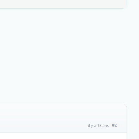
#2
il y a 13 ans