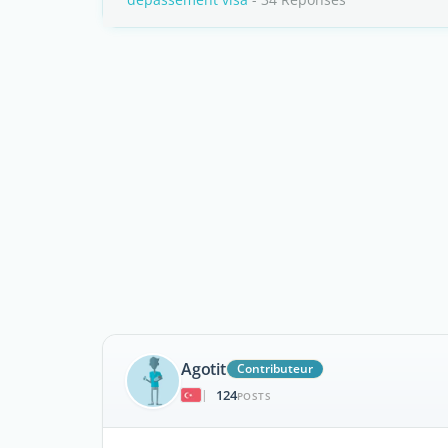
Agotit
Contributeur
124
|
POSTS