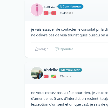
samaar
Contributeur
104
|
POSTS
je vais essayer de contacter le consulat pr la 
ne delivre pas de visa touristiques puisqu on a
Réagir
Répondre
Abdelko
Membre actif
73
|
POSTS
ne vous cassez pas la tête pour rien, je veux
d'amende les 5 ans d'interdiction restent toujo
lexception d'un seul et unique cas), je sais d