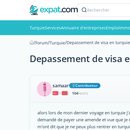
Rechercher
Turquie
Services
Annuaire d'entreprises
Emploi
Immob
/
/
/
Depassement de visa en turquie
Forum
Turquie
Depassement de visa e
samaar
Contributeur
104
|
POSTS
alors lors de mon dernier voyage en turquie j'
demandé de payer une amende et vue que je n'
m'ont dit que je ne peux plus rentrer en turqui