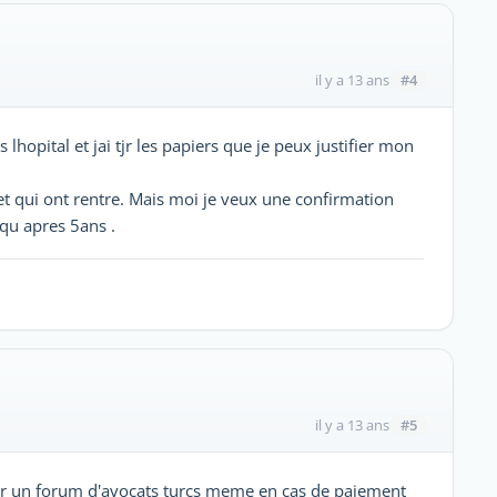
#4
il y a 13 ans
lhopital et jai tjr les papiers que je peux justifier mon
t qui ont rentre. Mais moi je veux une confirmation
 qu apres 5ans .
#5
il y a 13 ans
r sur un forum d'avocats turcs meme en cas de paiement