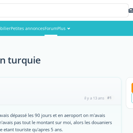
ilier
Petites annonces
Forum
Plus
Événements
Membres
n turquie
Photos
#1
il y a 13 ans
avais dépassé les 90 jours et en aeroport on m'avais
avais pas tout le montant sur moi, alors les douaniers
e etant touriste qu'apres 5 ans.