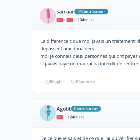
samaar
Contributeur
104
|
POSTS
La difference c que moi javais un traitement ds 
depassent aux douaniers
moi je connais deux personnes qui ont payes e
si javais paye on maurai pa interdit de rentrer
Réagir
Répondre
Agotit
Contributeur
124
|
POSTS
De ce que je sais et de ce que j'ai pu vérifie