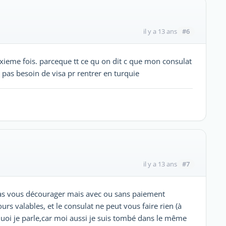
#6
il y a 13 ans
dixieme fois. parceque tt ce qu on dit c que mon consulat
 pas besoin de visa pr rentrer en turquie
#7
il y a 13 ans
 pas vous décourager mais avec ou sans paiement
urs valables, et le consulat ne peut vous faire rien (à
e quoi je parle,car moi aussi je suis tombé dans le même