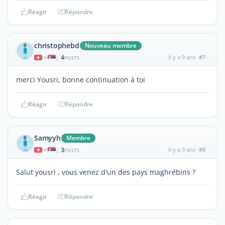
Réagir
Répondre
christophebd
Nouveau membre
4
il y a 9 ans
#7
|
POSTS
merci Yousri, bonne continuation à toi
Réagir
Répondre
Samyyh
Membre
3
il y a 9 ans
#8
|
POSTS
Salut yousri , vous venez d'un des pays maghrébins ?
Réagir
Répondre