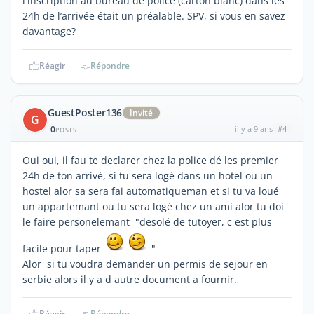
l'inscription au bureau de police (carton blanc) dans les
24h de l’arrivée était un préalable. SPV, si vous en savez
davantage?
Réagir
Répondre
GuestPoster136
Invité
G
0
il y a 9 ans
#4
POSTS
Oui oui, il fau te declarer chez la police dé les premier
24h de ton arrivé, si tu sera logé dans un hotel ou un
hostel alor sa sera fai automatiqueman et si tu va loué
un appartemant ou tu sera logé chez un ami alor tu doi
le faire personelemant "desolé de tutoyer, c est plus
facile pour taper
"
Alor si tu voudra demander un permis de sejour en
serbie alors il y a d autre document a fournir.
Réagir
Répondre