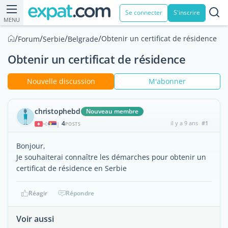
Se connecter
S'inscrire
MENU
/
/
/
/
Obtenir un certificat de résidence
Forum
Serbie
Belgrade
Obtenir un certificat de résidence
Nouvelle discussion
M'abonner
christophebd
Nouveau membre
4
il y a 9 ans
#1
|
POSTS
Bonjour,
Je souhaiterai connaître les démarches pour obtenir un
certificat de résidence en Serbie
Réagir
Répondre
Voir aussi