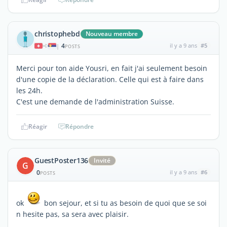
christophebd
Nouveau membre
4
il y a 9 ans
#5
|
POSTS
Merci pour ton aide Yousri, en fait j'ai seulement besoin
d'une copie de la déclaration. Celle qui est à faire dans
les 24h.
C'est une demande de l'administration Suisse.
Réagir
Répondre
GuestPoster136
Invité
G
0
il y a 9 ans
#6
POSTS
ok
bon sejour, et si tu as besoin de quoi que se soi
n hesite pas, sa sera avec plaisir.