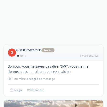
GuestPoster136
Invité
G
0
il y a 9 ans
#2
POSTS
Bonjour, vous ne savez pas dire "SVP". vous ne me
donnez aucune raison pour vous aider.
👍
1 membre a réagi à ce message
Réagir
Répondre