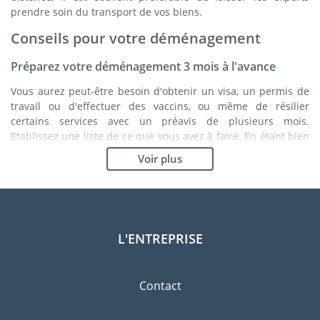
prendre soin du transport de vos biens.
Conseils pour votre déménagement
Préparez votre déménagement 3 mois à l'avance
Vous aurez peut-être besoin d'obtenir un visa, un permis de
travail ou d'effectuer des vaccins, ou même de résilier
certains services avec un préavis de plusieurs mois.
Etablissez une liste de ce que vous avez à faire. En étant bien
organisé, vous vous assurez du bon déroulement de votre
Voir plus
déménagement.
Choisissez le bon déménageur
Les services d'un bon déménageur sont essentiels à tout
projet d'expatriation à Belgrade. Les organismes de
L'ENTREPRISE
régulation indépendants tels que la FIDI vous permettront
d'avoir une idée claire des sociétés de déménagement
auxquelles vous pouvez faire confiance. Les procédures de
Contact
qualité internes, la variété des emballages disponibles ainsi
qu'un réseau important sont des gages de qualité.