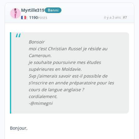
Myrtille319
Banni
1190
il y a 3 ans
#7
|
POSTS
Bonsoir
moi c’est Christian Russel je réside au
Cameroun.
je souhaite poursuivre mes études
supérieures en Moldavie.
Svp j’aimerais savoir est-il possible de
s’inscrire en année préparatoire pour les
cours de langue anglaise ?
cordialement.
-@mimegni
Bonjour,