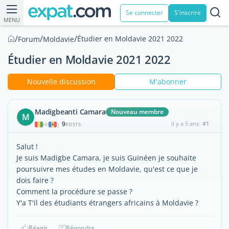
Se connecter
S'inscrire
MENU
/
/
/
Étudier en Moldavie 2021 2022
Forum
Moldavie
Étudier en Moldavie 2021 2022
Nouvelle discussion
M'abonner
Madigbeanti Camara
Nouveau membre
M
9
il y a 5 ans
#1
|
POSTS
Salut !
Je suis Madigbe Camara, je suis Guinéen je souhaite
poursuivre mes études en Moldavie, qu'est ce que je
dois faire ?
Comment la procédure se passe ?
Y'a T'il des étudiants étrangers africains à Moldavie ?
Réagir
Répondre