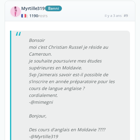
Myrtille319
Banni
1190
il y a 3 ans
#9
|
POSTS
Bonsoir
moi c’est Christian Russel je réside au
Cameroun.
je souhaite poursuivre mes études
supérieures en Moldavie.
Svp j’aimerais savoir est-il possible de
s’inscrire en année préparatoire pour les
cours de langue anglaise ?
cordialement.
-@mimegni
Bonjour,
Des cours d'anglais en Moldavie ????
-@Myrtille319