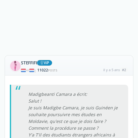
STEFFIFI
ViP
11022
il y a 5 ans
#2
|
POSTS
Madigbeanti Camara a écrit:
Salut !
Je suis Madigbe Camara, je suis Guinéen je
souhaite poursuivre mes études en
Moldavie, qu'est ce que je dois faire ?
Comment la procédure se passe ?
Y'a T'il des étudiants étrangers africains à