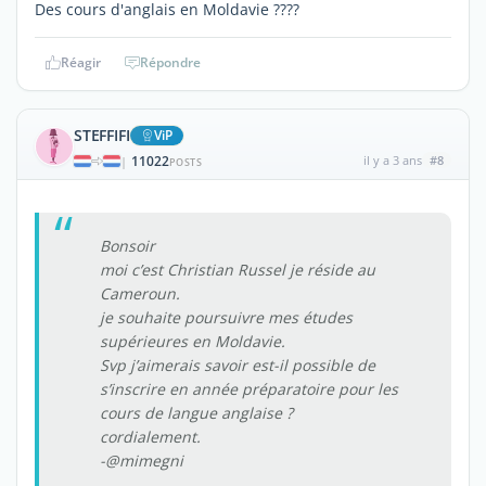
Des cours d'anglais en Moldavie ????
Réagir
Répondre
STEFFIFI
ViP
11022
il y a 3 ans
#8
|
POSTS
Bonsoir
moi c’est Christian Russel je réside au
Cameroun.
je souhaite poursuivre mes études
supérieures en Moldavie.
Svp j’aimerais savoir est-il possible de
s’inscrire en année préparatoire pour les
cours de langue anglaise ?
cordialement.
-@mimegni