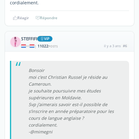
cordialement.
Réagir
Répondre
STEFFIFI
ViP
11022
il y a 3 ans
#6
|
POSTS
Bonsoir
moi c’est Christian Russel je réside au
Cameroun.
je souhaite poursuivre mes études
supérieures en Moldavie.
Svp j’aimerais savoir est-il possible de
s’inscrire en année préparatoire pour les
cours de langue anglaise ?
cordialement.
-@mimegni