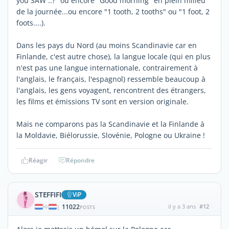
you SAW ..?" ou encore "Good morning" en plein milieu
de la journée...ou encore "1 tooth, 2 tooths" ou "1 foot, 2
foots....).
Dans les pays du Nord (au moins Scandinavie car en
Finlande, c'est autre chose), la langue locale (qui en plus
n'est pas une langue internationale, contrairement à
l'anglais, le français, l'espagnol) ressemble beaucoup à
l'anglais, les gens voyagent, rencontrent des étrangers,
les films et émissions TV sont en version originale.
Mais ne comparons pas la Scandinavie et la Finlande à
la Moldavie, Biélorussie, Slovénie, Pologne ou Ukraine !
Réagir
Répondre
STEFFIFI
ViP
11022
il y a 3 ans
#12
|
POSTS