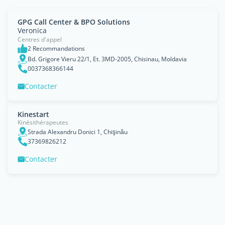
GPG Call Center & BPO Solutions
Veronica
Centres d'appel
2 Recommandations
Bd. Grigore Vieru 22/1, Et. 3MD-2005, Chisinau, Moldavia
0037368366144
Contacter
Kinestart
Kinésithérapeutes
Strada Alexandru Donici 1, Chişinău
37369826212
Contacter