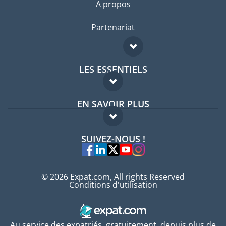
A propos
Partenariat
LES ESSENTIELS
Forum expatriés
EN SAVOIR PLUS
Guides pays
FAQ
Offres d'emploi
SUIVEZ-NOUS !
Experts
© 2026 Expat.com, All rights Reserved
Conditions d'utilisation
Au service des expatriés, gratuitement, depuis plus de