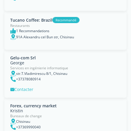
Tucano Coffee: Brazil
Recommandé
Restaurants
1 Recommandations
91A Alexandru cel Bun str, Chisinau
Gelu-com Srl
George
Services en ingénierie informatique
str.T.Vladimirescu 8/1, Chisinau
+37378080914
Contacter
Forex, currency market
Kristin
Bureaux de change
Chisinau
+37369990040