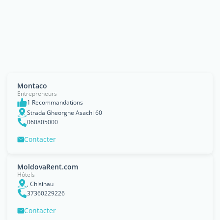
Montaco
Entrepreneurs
1 Recommandations
Strada Gheorghe Asachi 60
060805000
Contacter
MoldovaRent.com
Hôtels
, Chisinau
37360229226
Contacter