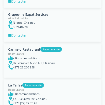
Contacter
Grapevine Expat Services
Aide à domicile
N Iorga, Chisinau
062148228
Contacter
Carmelo Restaurant
Recommandé
Restaurants
2 Recommandations
str. Veronica Micle 1/1, Chisinau
+373 22 260 358
La Taifas
Recommandé
Restaurants
1 Recommandations
67, Bucuresti Str, Chisinau
+373 (22) 22 76 93