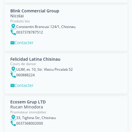
Blink Commercial Group
Nicolai
Produits bio
Constantin Brancusi 124/1, Chisinau
0037378787512
Contacter
Felicidad Latina Chisinau
Cours de danse
ULIM, et. 10, Str. Vlaicu Pircalab 52
060888224
Contacter
Ecosem Grup LTD
Rucan Minodora
Promoteur immobilier
33, Tighina Str, Chisinau
0037368002000