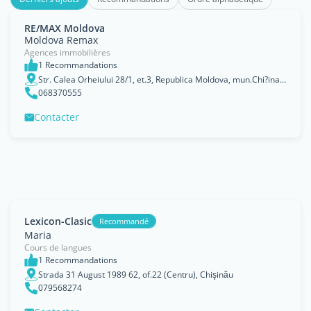
RE/MAX Moldova
Moldova Remax
Agences immobilières
1 Recommandations
Str. Calea Orheiului 28/1, et.3, Republica Moldova, mun.Chi?inau, Chişinău
068370555
Contacter
Lexicon-Clasic
Recommandé
Maria
Cours de langues
1 Recommandations
Strada 31 August 1989 62, of.22 (Centru), Chişinău
079568274