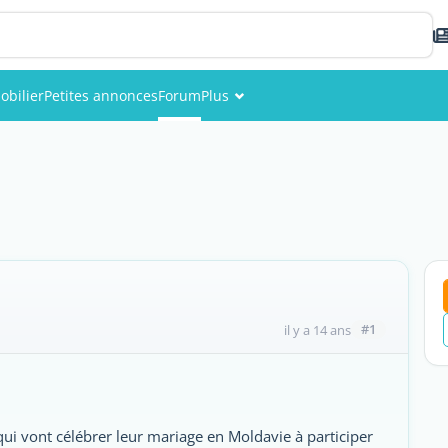
obilier
Petites annonces
Forum
Plus
Événements
Membres
Photos
#1
il y a 14 ans
qui vont célébrer leur mariage en Moldavie à participer