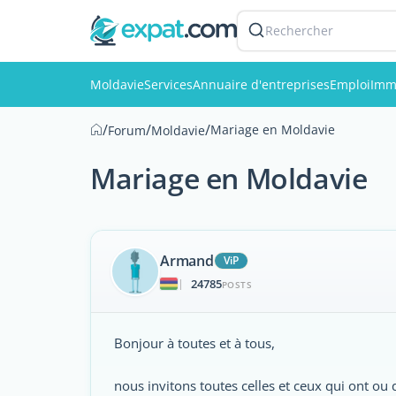
Rechercher
Moldavie
Services
Annuaire d'entreprises
Emploi
Imm
/
/
/
Mariage en Moldavie
Forum
Moldavie
Mariage en Moldavie
Armand
ViP
24785
|
POSTS
Bonjour à toutes et à tous,
nous invitons toutes celles et ceux qui ont ou 